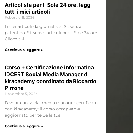
Articolista per Il Sole 24 ore, leggi
tutti i miei articoli
Febbraio 11, 2026
I miei articoli da giornalista. Sì, senza
patentino. Sì, scrivo articoli per Il Sole 24 ore.
Clicca sul
Continua a leggere »
Corso + Certificazione informatica
IDCERT Social Media Manager di
kiracademy coordinato da Riccardo
Pirrone
Novembre 5, 2024
Diventa un social media manager certificato
con kiracademy: il corso completo e
aggiornato per te Se la tua
Continua a leggere »