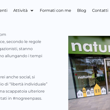
ienti
Attività
Formati con me
Blog
Contatti
 pm
ece, secondo le regole
azionisti, stanno
nno allungando i tempi
ei anche social, si
 di “libertà individuale”
 una scappatoia ulteriore
tati in #nogreenpass.