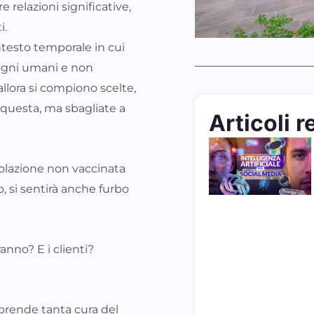
 relazioni significative,
i.
esto temporale in cui
sogni umani e non
allora si compiono scelte,
uesta, ma sbagliate a
Articoli r
polazione non vaccinata
, si sentirà anche furbo
anno? E i clienti?
prende tanta cura del