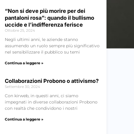
“Non si deve più morire per dei
pantaloni rosa”: quando il bullismo
uccide e l’indifferenza ferisce
Ottobre 25, 2024
Negli ultimi anni, le aziende stanno
assumendo un ruolo sempre più significativo
nel sensibilizzare il pubblico su temi
Continua a leggere »
Collaborazioni Probono o attivismo?
Settembre 30, 2024
Con kirweb, in questi anni, ci siamo
impegnati in diverse collaborazioni Probono
con realtà che condividono i nostri
Continua a leggere »