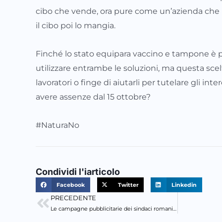
cibo che vende, ora pure come un’azienda che n
il cibo poi lo mangia.
Finché lo stato equipara vaccino e tampone è p
utilizzare entrambe le soluzioni, ma questa scel
lavoratori o finge di aiutarli per tutelare gli int
avere assenze dal 15 ottobre?
#NaturaNo
Condividi l'iarticolo
Facebook
Twitter
Linkedin
PRECEDENTE
Precedente
Le campagne pubblicitarie dei sindaci romani sono davvero sincere?