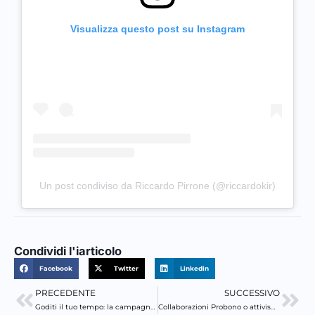
Visualizza questo post su Instagram
Un post condiviso da Riccardo Pirrone (@riccardokir)
Condividi l'iarticolo
Facebook
Twitter
Linkedin
PRECEDENTE
SUCCESSIVO
Precedente
Suc
Goditi il tuo tempo: la campagna per 3BMeteo ideata da kirweb
Collaborazioni Probono o attivismo?