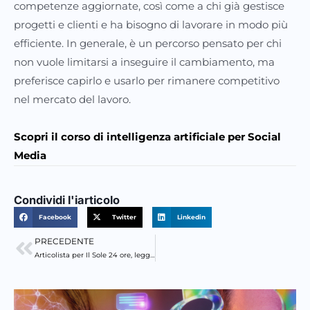
competenze aggiornate, così come a chi già gestisce
progetti e clienti e ha bisogno di lavorare in modo più
efficiente. In generale, è un percorso pensato per chi
non vuole limitarsi a inseguire il cambiamento, ma
preferisce capirlo e usarlo per rimanere competitivo
nel mercato del lavoro.
Scopri il corso di intelligenza artificiale per Social
Media
Condividi l'iarticolo
Facebook
Twitter
Linkedin
PRECEDENTE
Precedente
Articolista per Il Sole 24 ore, leggi tutti i miei articoli