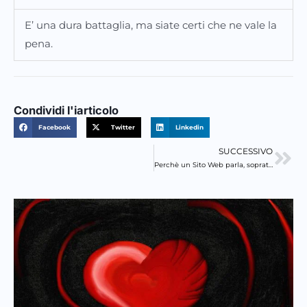
E’ una dura battaglia, ma siate certi che ne vale la
pena.
Condividi l'iarticolo
Facebook
Twitter
Linkedin
SUCCESSIVO
Suc
Perchè un Sito Web parla, soprattutto con il corpo!