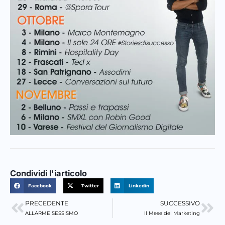
Condividi l'iarticolo
Facebook
Twitter
Linkedin
PRECEDENTE
SUCCESSIVO
Precedente
Suc
ALLARME SESSISMO
Il Mese del Marketing