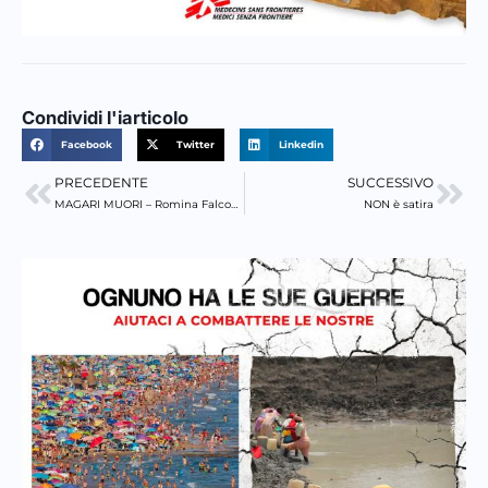
Condividi l'iarticolo
Facebook
Twitter
Linkedin
PRECEDENTE
SUCCESSIVO
Precedente
Suc
MAGARI MUORI – Romina Falconi feat TAFFO Funeral Services
NON è satira