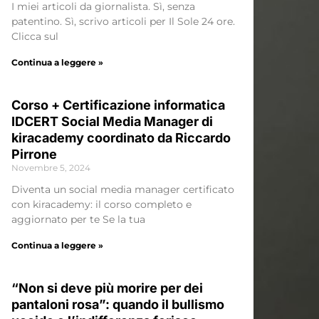
I miei articoli da giornalista. Sì, senza
patentino. Sì, scrivo articoli per Il Sole 24 ore.
Clicca sul
Continua a leggere »
Corso + Certificazione informatica
IDCERT Social Media Manager di
kiracademy coordinato da Riccardo
Pirrone
Novembre 5, 2024
Diventa un social media manager certificato
con kiracademy: il corso completo e
aggiornato per te Se la tua
Continua a leggere »
“Non si deve più morire per dei
pantaloni rosa”: quando il bullismo