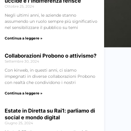
uccide e l’indifferenza ferisce
Ottobre 25, 2024
Negli ultimi anni, le aziende stanno
assumendo un ruolo sempre più significativo
nel sensibilizzare il pubblico su temi
Continua a leggere »
Collaborazioni Probono o attivismo?
Settembre 30, 2024
Con kirweb, in questi anni, ci siamo
impegnati in diverse collaborazioni Probono
con realtà che condividono i nostri
Continua a leggere »
Estate in Diretta su Rai1: parliamo di
social e mondo digital
Giugno 25, 2024