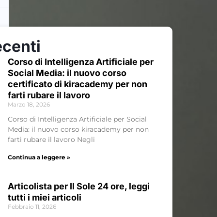
ecenti
Corso di Intelligenza Artificiale per
Social Media: il nuovo corso
certificato di kiracademy per non
farti rubare il lavoro
Marzo 18, 2026
Corso di Intelligenza Artificiale per Social
Media: il nuovo corso kiracademy per non
farti rubare il lavoro Negli
Continua a leggere »
Articolista per Il Sole 24 ore, leggi
tutti i miei articoli
Febbraio 11, 2026