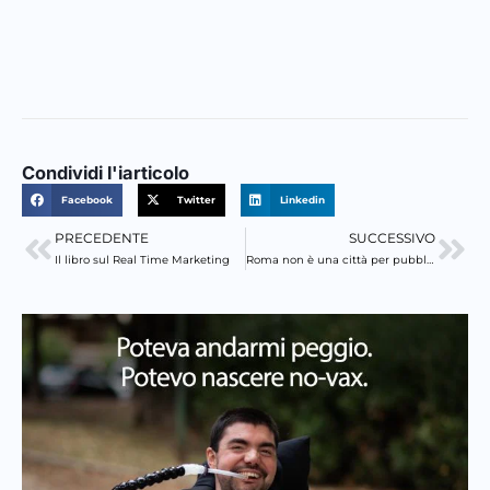
Condividi l'iarticolo
Facebook
Twitter
Linkedin
PRECEDENTE
SUCCESSIVO
Precedente
Suc
Il libro sul Real Time Marketing
Roma non è una città per pubblicitari