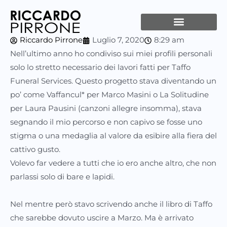
Vai
al
contenuto
Riccardo Pirrone
Luglio 7, 2020
8:29 am
Nell’ultimo anno ho condiviso sui miei profili personali
solo lo stretto necessario dei lavori fatti per Taffo
Funeral Services. Questo progetto stava diventando un
po’ come Vaffancul* per Marco Masini o La Solitudine
per Laura Pausini (canzoni allegre insomma), stava
segnando il mio percorso e non capivo se fosse uno
stigma o una medaglia al valore da esibire alla fiera del
cattivo gusto.
Volevo far vedere a tutti che io ero anche altro, che non
parlassi solo di bare e lapi
di.
Nel mentre però stavo scrivendo anche il libro di Taffo
che sarebbe dovuto uscire a Marzo. Ma è arrivato