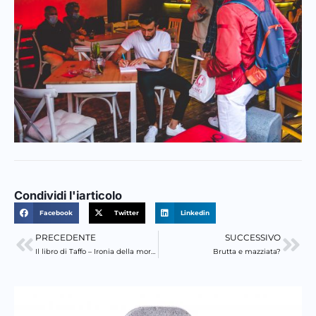
Condividi l'iarticolo
Facebook
Twitter
Linkedin
PRECEDENTE
SUCCESSIVO
Precedente
Suc
Il libro di Taffo – Ironia della morte
Brutta e mazziata?